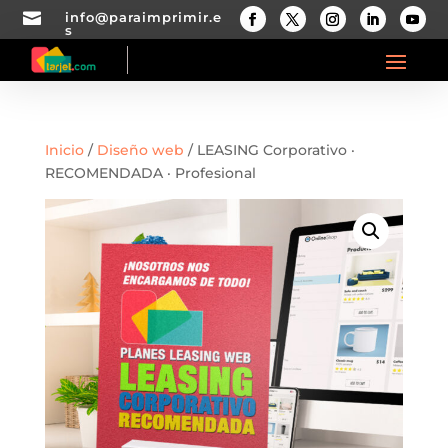

info@paraimprimir.e
s
Inicio
/
Diseño web
/ LEASING Corporativo ·
RECOMENDADA · Profesional