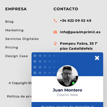
EMPRESA
CONTACTO
+34 622 09 02 49

Blog
Marketing
info@paraimprimir.es

Servicios Digitales
Pompeu Fabra, 35 1º

Pricing
piso Castelldefels
Design Case
© Copyright Bitmap & ParaImprimir. Creado con Divi 5 ❤
Elegant Themes
Juan Montero
Diseño Web
Política de privacidad
•
Terminos del servicios
•
Política
de Cokkies