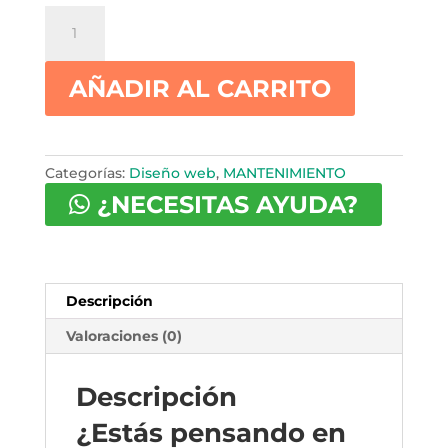
LEASING
Corporativo
·
AÑADIR AL CARRITO
RECOMENDADA
·
Profesional
cantidad
Categorías:
Diseño web
,
MANTENIMIENTO
¿NECESITAS AYUDA?
Descripción
Valoraciones (0)
Descripción
¿Estás pensando en