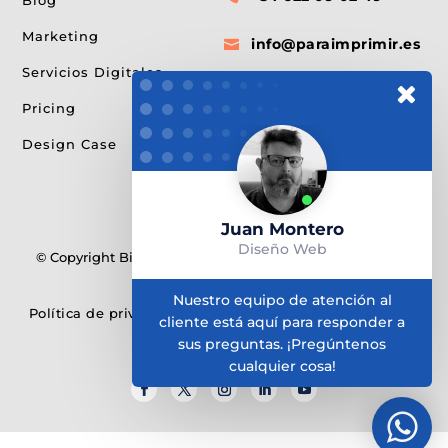
Blog
Marketing
info@paraimprimir.es

Servicios Digitales
Pompeu Fabra, 35 1º

Pricing
piso Castelldefels
Design Case
Juan Montero
Diseño Web
© Copyright Bitmap & ParaImprimir. Creado con Divi 5 ❤
Elegant Themes
Nuestro equipo de atención al
Política de privacidad
•
Terminos del servicios
•
Política
cliente está aquí para responder a
de Cokkies
sus preguntas.
¡Pregúntenos
cualquier cosa!