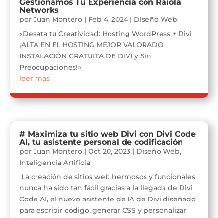
Gestionamos Tu Experiencia con Raiola
Networks
por
Juan Montero
|
Feb 4, 2024
|
Diseño Web
«Desata tu Creatividad: Hosting WordPress + Divi
¡ALTA EN EL HOSTING MEJOR VALORADO
INSTALACIÓN GRATUITA DE DIVI y Sin
Preocupaciones!»
leer más
# Maximiza tu sitio web Divi con Divi Code
AI, tu asistente personal de codificación
por
Juan Montero
|
Oct 20, 2023
|
Diseño Web
,
Inteligencia Artificial
La creación de sitios web hermosos y funcionales
nunca ha sido tan fácil gracias a la llegada de Divi
Code AI, el nuevo asistente de IA de Divi diseñado
para escribir código, generar CSS y personalizar