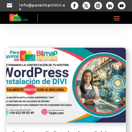

info@paraimprimir.e
s